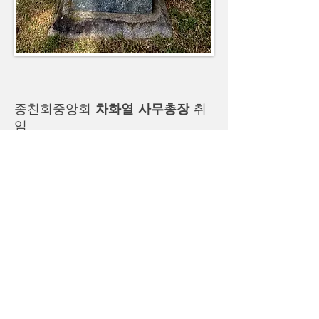
종친회중앙회
차화열
사무총장
취
임
2025년 5월20일 종친회중앙회신임 사
무총장으로 차화열 종장이 취임하였다.
차화열 사무총장은 평택 지제문중 출신
으로 평택시 장교동지회 회장, 명품도
시 위원회 위원장, 경기남부국제공항유
치단 단장 등으로 활동 중이며, 중앙종
친회 차범열 장학위원장(지제문중 회
장)의 아우이기도 하다.