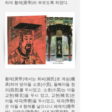
하여 황제(黃帝)라 부르도록 하였다.
황제(黃帝)께서는 희씨(姬氏)로 계승(繼
承)하여 맏아들 소호(小昊), 둘째아들 창
의(昌意)를 두시었고. 소호(小昊)는 아들
교현(橋玄)을 두시 었고, 교현(橋玄)은
아들 제곡(帝嚳)을 두시었고, 제곡(帝嚳)
은 아들 4 형제를 낳으시니 페제지(廢帝
址), 당제요(唐帝堯), 상조계(商祖契), 주