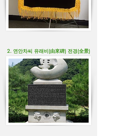
2. 연안차씨 유래비(由來碑) 전경(全景)