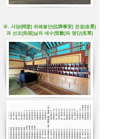
Ⅲ. 사당(祠堂) 위패봉안(位牌奉安) 전경(全景)
과 선조(先祖)님의 세수(世數)와 명단(名單)