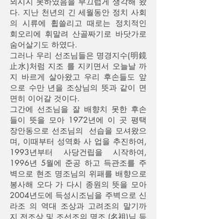
뫼시지 못하였음을 부끄럽게 생각해 왔
다. 지난 천년의 긴 세월동안 정치 사회
의 시류에 휩쓸리고 때로는 정치적인
회오리에 휘말려 산골짜기로 바닷가로
숨어살기도 하였다.
그러나 우리 선조님들은 명경지수(明鏡
止水)처럼 지조 를 지키면서 오늘날 까
지 바르게 살아왔고 우리 후손들도 앞
으로 수만 년을 조상님의 뜻과 같이 면
면히 이어갈 것이다.
그간에 선조님을 잘 배향치 못한 후손
들이 뜻을 모아 1972년에 이 곳 평택
장안동으로 선조님의 선습을 모셔왔으
며, 이때부터 성역화 사 업을 추진하여,
1993년부터 사당건립을 시작하여,
1996년 5월에 준공 하고 득관조를 주
벽으로 현조 명조님의 위패를 배향으로
봉사해 오다 가 다시 종원의 뜻을 모아
2004년도에 득성시조님을 주벽으로 신
라조 의 역대 조상과 고려조의 말기까
지 전조상 및 조선조의 명조 (名祖)님 등