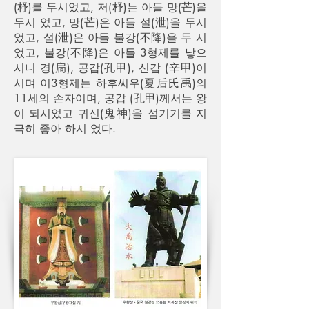
(杼)를 두시었고, 저(杼)는 아들 망(芒)을
두시 었고, 망(芒)은 아들 설(泄)을 두시
었고, 설(泄)은 아들 불강(不降)을 두 시
었고, 불강(不降)은 아들 3형제를 낳으
시니 경(扃), 공갑(孔甲), 신갑 (辛甲)이
시며 이3형제는 하후씨우(夏后氏禹)의
11세의 손자이며, 공갑 (孔甲)께서는 왕
이 되시었고 귀신(鬼神)을 섬기기를 지
극히 좋아 하시 었다.