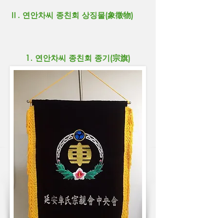
Ⅱ. 연안차씨 종친회 상징물(象徵物)
1. 연안차씨 종친회 종기(宗旗)