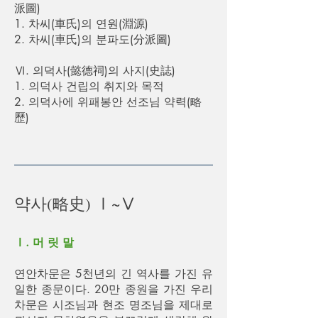
派圖)
1. 차씨(車氏)의 연원(淵源)
2. 차씨(車氏)의 분파도(分派圖)
Ⅵ. 의덕사(懿德祠)의 사지(史誌)
1. 의덕사 건립의 취지와 목적
2. 의덕사에 위패봉안 선조님 약력(略
歷)
약사(略史) Ⅰ~Ⅴ
Ⅰ. 머 릿 말
연안차문은 5천년의 긴 역사를 가진 유
일한 종문이다. 20만 종원을 가진 우리
차문은 시조님과 현조 명조님을 제대로