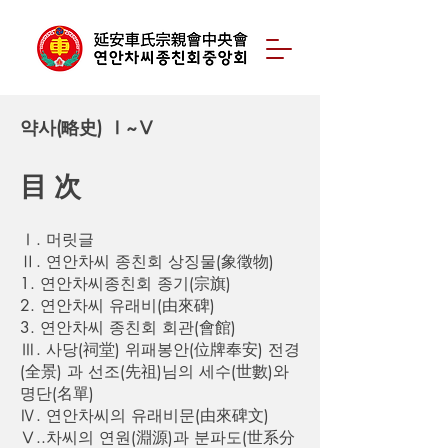
약사(略史) Ⅰ~Ⅴ
目 次
Ⅰ. 머릿글
Ⅱ. 연안차씨 종친회 상징물(象徵物)
1. 연안차씨종친회 종기(宗旗)
2. 연안차씨 유래비(由來碑)
3. 연안차씨 종친회 회관(會館)
Ⅲ. 사당(祠堂) 위패봉안(位牌奉安) 전경
(全景) 과 선조(先祖)님의 세수(世數)와
명단(名單)
Ⅳ. 연안차씨의 유래비문(由來碑文)
Ⅴ..차씨의 연원(淵源)과 분파도(世系分