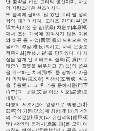
난 활약을 하신 고려의 명신이며, 차문
의 자랑스러운 현조이시다.
또 불의에 굴하지 않 았던 고려 말 성리
학의 대가이시며, 고려조 간의대부(諫
議大夫)이신 운 암(雲巖) 차원부(車原頫)
께서 조선 개국에 참여하지 않은 이유
와 하륜 등 사얼(四孼)들의 모략으로 억
울하게 추살(椎殺)되시고, 차씨 문중도
적족지화(赤族之禍)를 당하였다. 이 사
실을 알게 된 이태조의 질책(質 責)으로
태종이 잘못을 뉘우치고 공(公)의 씁혼
을 위로하는 치제(致祭) 를 명하고, 아울
러 의정부(議政府) 좌찬성(左贊成) 벼슬
을 추증했고 그 후 가증 문하시중(門下
侍中)과 문절(文節)이란 시호(諡號)도
내렸다.
다행히 세조2년에 왕명으로 박팽년(朴
彭年)의 기문(記文)에 최항(崔 恒)외 4인
의 주석문(註釋文)과 유신석학(儒臣碩
學) 48인의 응제시(應製 詩)를 모아 예
조참판 하위지(河緯地)의 서문을 지어