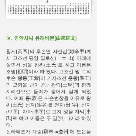
Ⅳ. 연안차씨 유래비문(由來碑文)
황제(黃帝)의 후손인 사신갑(姒辛甲)께
서 고조선 평양 일토산(一土 山) 아래에
살면서 성을 왕씨(王氏)로 하고 이름은
조명(祖明)이라 하 였다. 고조선 말 그의
후손 왕몽(王蒙)이 기자조선 준왕(準王)
의 모함을 받아 7남 왕림(王琳)과 함께
지리산으로 들어가 숨어서 살게 되었
다. 이때 몽(蒙)은 자손번창을 이유로 왕
씨(王氏) 성자(姓字)를 전자(田 字). 신자
(申字). 차자(車字)로 고쳐 성을 차씨(車
氏)로 하고 이름은 무 일(無一)이라 하였
다.
신라태조가 계림(鷄林 =慶州)에 도읍을