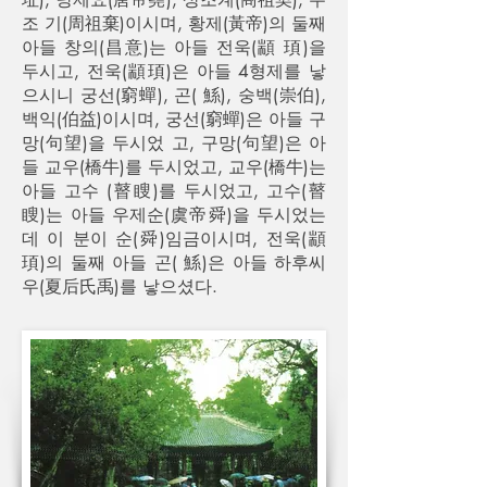
조 기(周祖棄)이시며, 황제(黃帝)의 둘째
아들 창의(昌意)는 아들 전욱(顓 頊)을
두시고, 전욱(顓頊)은 아들 4형제를 낳
으시니 궁선(窮蟬), 곤( 鯀), 숭백(崇伯),
백익(伯益)이시며, 궁선(窮蟬)은 아들 구
망(句望)을 두시었 고, 구망(句望)은 아
들 교우(橋牛)를 두시었고, 교우(橋牛)는
아들 고수 (瞽瞍)를 두시었고, 고수(瞽
瞍)는 아들 우제순(虞帝舜)을 두시었는
데 이 분이 순(舜)임금이시며, 전욱(顓
頊)의 둘째 아들 곤( 鯀)은 아들 하후씨
우(夏后氏禹)를 낳으셨다.