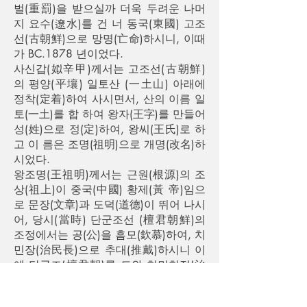
벌(重罰)을 받으실까 더욱 두려운 나머
지 요수(遼水)를 건 너 동국(東國) 고조
선(古朝鮮)으로 망명(亡命)하시니, 이때
가 BC.1878 년이었다.
사신갑(姒辛甲)께서는 고조선(古朝鮮)
의 평양(平壤) 일토산 (一土山) 아래에
정착(定着)하여 사시면서, 산의 이름 일
토(一土)를 합 하여 왕자(王字)를 만들어
성(姓)으로 정(定)하여, 왕씨(王氏)로 하
고 이 름은 조명(祖明)으로 개명(改名)하
시었다.
왕조명(王祖明)께서는 근원(根源)의 조
상(祖上)이 중국(中國) 황제(黃 帝)임으
로 문장(文章)과 도덕(道德)이 뛰어 나시
어, 당시(當時) 단군조선 (檀君朝鮮)의
조정에서는 공(公)을 흠모(欽慕)하여, 치
민장(治民長)으로 추대(推戴)하시니 이
에 단군조(檀君朝)를 도와 치민치정(治
民治政)에 힘쓰시게 되었다.