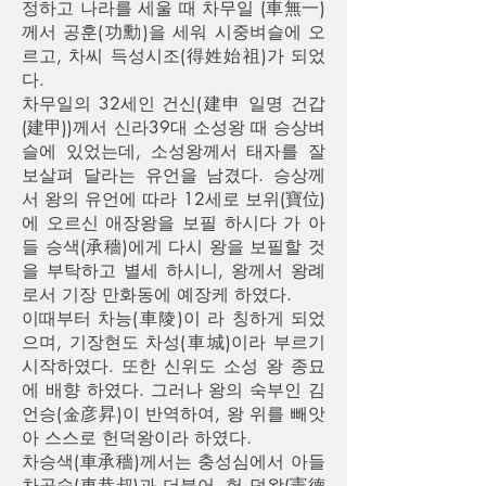
정하고 나라를 세울 때 차무일 (車無一)
께서 공훈(功勳)을 세워 시중벼슬에 오
르고, 차씨 득성시조(得姓始祖)가 되었
다.
차무일의 32세인 건신(建申 일명 건갑
(建甲))께서 신라39대 소성왕 때 승상벼
슬에 있었는데, 소성왕께서 태자를 잘
보살펴 달라는 유언을 남겼다. 승상께
서 왕의 유언에 따라 12세로 보위(寶位)
에 오르신 애장왕을 보필 하시다 가 아
들 승색(承穡)에게 다시 왕을 보필할 것
을 부탁하고 별세 하시니, 왕께서 왕례
로서 기장 만화동에 예장케 하였다.
이때부터 차능(車陵)이 라 칭하게 되었
으며, 기장현도 차성(車城)이라 부르기
시작하였다. 또한 신위도 소성 왕 종묘
에 배향 하였다. 그러나 왕의 숙부인 김
언승(金彦昇)이 반역하여, 왕 위를 빼앗
아 스스로 헌덕왕이라 하였다.
차승색(車承穡)께서는 충성심에서 아들
차공숙(車恭叔)과 더불어, 헌 덕왕(憲德