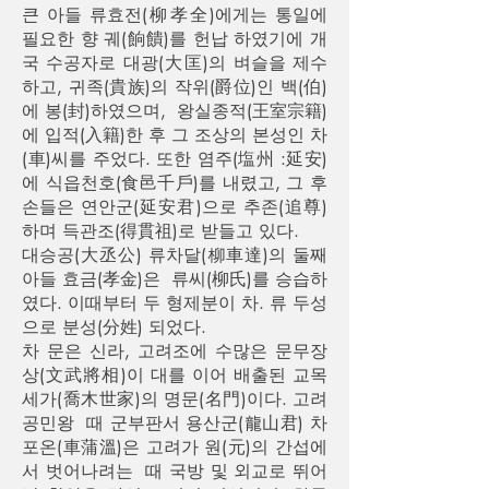
큰 아들 류효전(柳孝全)에게는 통일에
필요한 향 궤(餉饋)를 헌납 하였기에 개
국 수공자로 대광(大匡)의 벼슬을 제수
하고, 귀족(貴族)의 작위(爵位)인 백(伯)
에 봉(封)하였으며, 왕실종적(王室宗籍)
에 입적(入籍)한 후 그 조상의 본성인 차
(車)씨를 주었다. 또한 염주(塩州 :延安)
에 식읍천호(食邑千戶)를 내렸고, 그 후
손들은 연안군(延安君)으로 추존(追尊)
하며 득관조(得貫祖)로 받들고 있다.
대승공(大丞公) 류차달(柳車達)의 둘째
아들 효금(孝金)은 류씨(柳氏)를 승습하
였다. 이때부터 두 형제분이 차. 류 두성
으로 분성(分姓) 되었다.
차 문은 신라, 고려조에 수많은 문무장
상(文武將相)이 대를 이어 배출된 교목
세가(喬木世家)의 명문(名門)이다. 고려
공민왕 때 군부판서 용산군(龍山君) 차
포온(車蒲溫)은 고려가 원(元)의 간섭에
서 벗어나려는 때 국방 및 외교로 뛰어