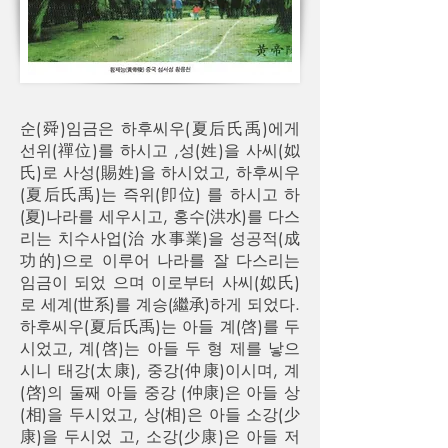
순(舜)임금은 하후씨우(夏后氏禹)에게
선위(禪位)를 하시고 ,성(姓)을 사씨(姒
氏)로 사성(賜姓)을 하시었고, 하후씨우
(夏后氏禹)는 즉위(卽位) 를 하시고 하
(夏)나라를 세우시고, 홍수(洪水)를 다스
리는 치수사업(治 水事業)을 성공적(成
功的)으로 이루어 나라를 잘 다스리는
임금이 되었 으며 이로부터 사씨(姒氏)
로 세계(世系)를 계승(繼承)하게 되었다.
하후씨우(夏后氏禹)는 아들 계(啓)를 두
시었고, 계(啓)는 아들 두 형 제를 낳으
시니 태강(太康), 중강(仲康)이시며, 계
(啓)의 둘째 아들 중강 (仲康)은 아들 상
(相)을 두시었고, 상(相)은 아들 소강(少
康)을 두시었 고, 소강(少康)은 아들 저