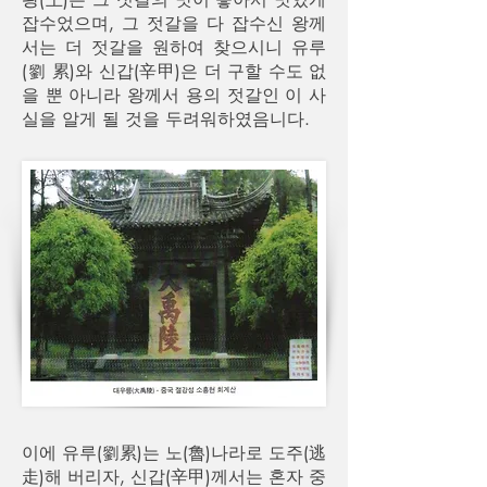
잡수었으며, 그 젓갈을 다 잡수신 왕께
서는 더 젓갈을 원하여 찾으시니 유루
(劉 累)와 신갑(辛甲)은 더 구할 수도 없
을 뿐 아니라 왕께서 용의 젓갈인 이 사
실을 알게 될 것을 두려워하였음니다.
이에 유루(劉累)는 노(魯)나라로 도주(逃
走)해 버리자, 신갑(辛甲)께서는 혼자 중