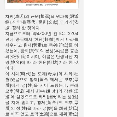
차씨(車氏)의 근원(根源)을 원파록(源派
錄)과 역대(歷代) 문헌(文獻)에 의거(依
據) 정리 한 것이다.
지금으로부터 약4700년 전 BC. 2704
년에 중국에서 헌원(軒轅)께서 나라를
세우시고 황제(黃帝)로 즉위(卽位)를 하
셨는데, 황제(黃帝)의 본성(本姓)은 공손
씨(公孫 氏)이시며, 이름은 탄생하신 지
명(地名)에 따 라 헌원(軒轅)이라 한 것
이다.
이 시대(時代)는 모계(母系)의 사회(社
會)였음으로 황제(黃帝)께서는 모후(母
后)에게 성(姓)을 지어 드렸는데, 본래
모후(母后)께서 희수(姬 水)의 강변(江
邊)에 살았으므로 희씨(姬氏)라는 성(姓)
을 지어 받치고, 황제(黃帝)도 모후(母
后)의 성(姓)을 따라 성(姓)을 희씨(嬉氏)
로 바꾸 었고 토덕(土德)으로 제위(帝位)