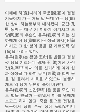
이때에 하(夏)나라의 국운(國運)이 점점
기울어져 가는 어느 날 난데 없는 용(龍)
한 쌍이 하늘로부터 내려왔다. 공갑(孔
甲)왕께서 매우 기 이하게 여기시고 도
당(陶唐)의 후손인 유루(劉累)라 하는 신
하에게 어 용(御龍)이란 성을 하사(下賜)
하시고 그 한 쌍의 용을 잘 기르도록 명
(命)을 내리시었다.
유루(劉累)는 왕명(王命)을 받들고 정성
껏 용을 기르는데 왕제(王 弟)이신 사신
갑(姒辛甲)께서 이를 신기하게 여겨 힘
과 정성을 다 하여 유루(劉累)와 함께 용
을 길 들려서 사육을 하였으나 불행하
게도 암 용이 우연히 죽어 버렸다.
유루(劉累)와 신갑(辛甲)은 용을 죽인 죄
로 벌을 받을까 두려워서 이 를 왕에게
보고도 하지 않고, 죽은 용으로 젓갈을
담구어서 왕의 수랏 상에 올리었더니
왕(王)은 그 젓갈의 맛이 좋아서 맛있게