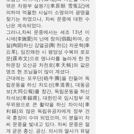
엮은 차원부 설원기(車原頫 雪寃記)에
의하여 억울한 사실이 소명되어 광명을
찾기는 하였으나, 차씨 문중에 대한 수
난은 계속되었다.
그러나,차씨 문중에서는 세조 13년 이
시애(李施愛)의 난에 창의(倡義)하여, 순
절(殉節)하신 강열공(剛 烈公) 차운혁(車
云革), 임진왜란 시 평양성 수복의 로포
문(露布文)으로 명나라를 놀라게 한 천
하문장 오산공 차천로(車天輅)와 같은
명조 현 조님들이 많이 계셨다.
근대에는 포우단(砲牛團)을 만들어 독
립운동을 하신 차도선(車道善), 대동공
보(大同公報)를 창간, 독립운동을 하신
차석보(車錫甫), 대한민국 임시정부 국
무위원으로 큰 활약을 하신 차이석(車
利錫)외 많은 독립유공자에게 정부 건
국 훈장이 수여 되었으며, 이 분들이 차
씨 문중을 빛내고 있다. 차씨 문중은 절
개 굳은 충신. 공신. 의사와 열사가 유달