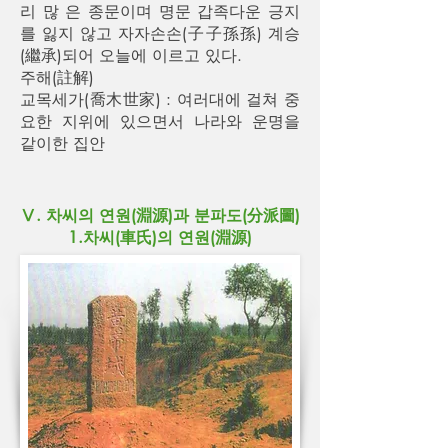
리 많 은 종문이며 명문 갑족다운 긍지
를 잃지 않고 자자손손(子子孫孫) 계승
(繼承)되어 오늘에 이르고 있다.
주해(註解)
교목세가(喬木世家) : 여러대에 걸쳐 중
요한 지위에 있으면서 나라와 운명을
같이한 집안
Ⅴ. 차씨의 연원(淵源)과 분파도(分派圖)
1.차씨(車氏)의 연원(淵源)