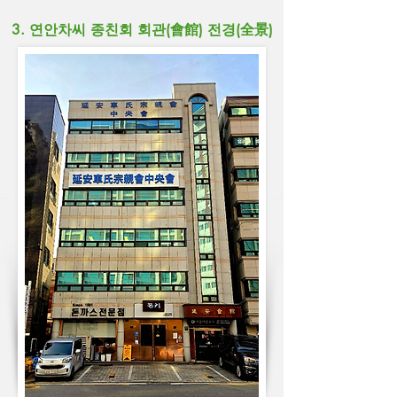
3. 연안차씨 종친회 회관(會館) 전경(全景)