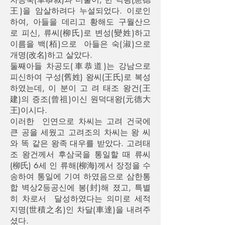
王)을 암살하려다 누설되었다. 이로인
하여, 아들을 데리고 황해도 구월산으
로 피신, 류씨(柳氏)로 변성(變姓)하고
이름을 백(栢)으로 아들은 숙(淑)으로
개명(改名)하고 살았다.
둘째아들 차공도(車恭道)는 강남으로
피신하여 구성(舊姓) 왕씨(王氏)로 복성
하였는데, 이 분이 고 려 태조 왕건(王
建)의 증조(曾祖)이신 원덕대왕(元德大
王)이시다.
이러한 인연으로 차씨는 고려 건국에
큰 공을 세웠고 고려조의 차씨는 왕 씨
와 똑 같은 왕족 대우를 받았다. 고려태
조 왕건께서 후삼국을 통일할 때 류씨
(柳氏) 6세 인 류해(柳海)께서 장정을 수
송하여 통일에 기여 하였음으로 삼한통
합 벽상2등공신에 봉(封)해 졌고, 특별
히 차로서 달성하였다는 의미로 세적
지명(世積之名)인 차달(車達)을 내려주
셨다.