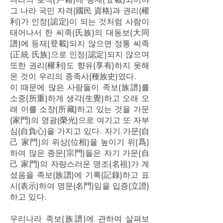
그 나라 국민 자격(國民 資格)과 권리(權
利)가 인정(認定)이 되는 것처럼 사람이
태어나서 한 씨족(氏族)의 대동보(大同
譜)에 등재(登載)되지 않으면 정통 씨족
(正統 氏族)으로 인정(認定)되지 않으며
또한 권리(權利)도 향유(享有)하지 못해
온 것이 우리의 종족사(種族史)였다.
이 때문에 많은 사람들이 족보(族譜)를
소중(所重)하게 생각(生覺)하고 오래 오
래 이를 소장(所藏)하고 있는 것을 가문
(家門)의 영광(榮光)으로 여기고 또 자부
심(自負心)을 가지고 있다. 자기 가문(自
己 家門)의 위상(位相)을 높이기 위(爲)
하여 많은 종문(宗門)들은 자기 가문(自
己 家門)의 자랑스러운 명조(名祖)가 계
셨음을 족보(族譜)에 기록(記錄)하고 표
시(表示)하여 명문(名門)임을 입증(立證)
하고 있다.
우리나라 족보(族譜)에 관하여 살펴보