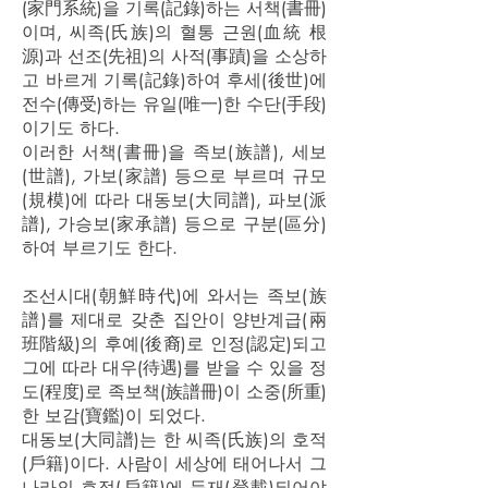
(家門系統)을 기록(記錄)하는 서책(書冊)
이며, 씨족(氏族)의 혈통 근원(血統 根
源)과 선조(先祖)의 사적(事蹟)을 소상하
고 바르게 기록(記錄)하여 후세(後世)에
전수(傳受)하는 유일(唯一)한 수단(手段)
이기도 하다.
이러한 서책(書冊)을 족보(族譜), 세보
(世譜), 가보(家譜) 등으로 부르며 규모
(規模)에 따라 대동보(大同譜), 파보(派
譜), 가승보(家承譜) 등으로 구분(區分)
하여 부르기도 한다.
조선시대(朝鮮時代)에 와서는 족보(族
譜)를 제대로 갖춘 집안이 양반계급(兩
班階級)의 후예(後裔)로 인정(認定)되고
그에 따라 대우(待遇)를 받을 수 있을 정
도(程度)로 족보책(族譜冊)이 소중(所重)
한 보감(寶鑑)이 되었다.
대동보(大同譜)는 한 씨족(氏族)의 호적
(戶籍)이다. 사람이 세상에 태어나서 그
나라의 호적(戶籍)에 등재(登載)되어야