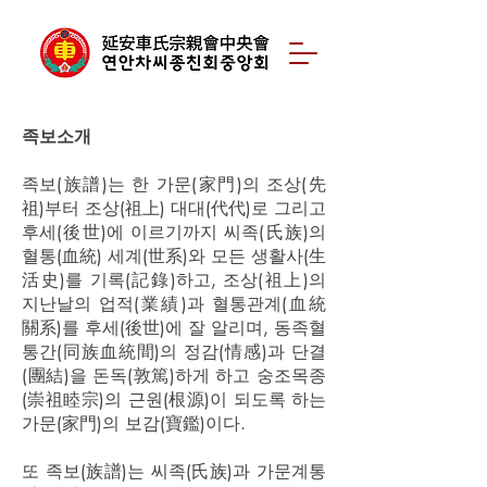
족보소개
족보(族譜)는 한 가문(家門)의 조상(先
祖)부터 조상(祖上) 대대(代代)로 그리고
후세(後世)에 이르기까지 씨족(氏族)의
혈통(血統) 세계(世系)와 모든 생활사(生
活史)를 기록(記錄)하고, 조상(祖上)의
지난날의 업적(業績)과 혈통관계(血統
關系)를 후세(後世)에 잘 알리며, 동족혈
통간(同族血統間)의 정감(情感)과 단결
(團結)을 돈독(敦篤)하게 하고 숭조목종
(崇祖睦宗)의 근원(根源)이 되도록 하는
가문(家門)의 보감(寶鑑)이다.
또 족보(族譜)는 씨족(氏族)과 가문계통