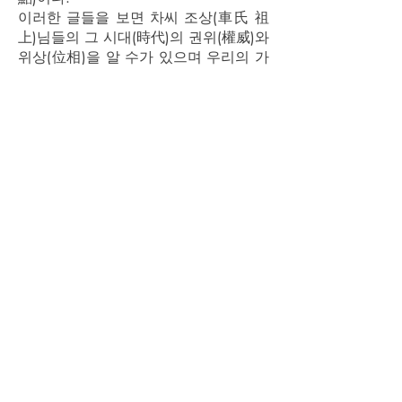
이러한 글들을 보면 차씨 조상(車氏 祖
上)님들의 그 시대(時代)의 권위(權威)와
위상(位相)을 알 수가 있으며 우리의 가
문(家門)이 삼한(三韓)의 갑족(甲族)이며
귀족 명문(貴族 名門)이었음을 짐작할
수가 있다.
이와 같이 차문(車門)은 신라, 고려조(新
羅, 高麗朝)에서 무려 스물 여덟분의 승
상(丞相)을 배출한 집안이며 수많은 명
조 현조(名祖 顯祖)를 모신 종문(宗門)이
다.
우리나라 족보(族譜)를 제일 먼저 만들
어낸 선조(先祖)님을 모신 것을 참으로
자랑스럽게 생각하여야 할 것이다.
延安車氏宗親會中央會