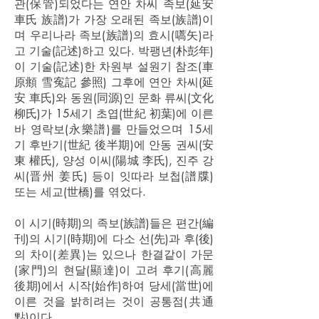
관(保管)되었다는 연안 차씨 족보(延安
車氏 族譜)가 가장 오래된 족보(族譜)이
며 우리나라 족보(族譜)의 효시(嚆矢)라
고 기술(記述)하고 있다. 박팽년(朴彭年)
이 기술(記述)한 차원부 설원기 참조(車
原頫 雪寃記 參照) 그후에 연안 차씨(延
安 車氏)와 동원(同源)인 문화 류씨(文化
柳氏)가 15세기 초엽(世紀 初葉)에 이른
바 영락보(永樂譜)를 만들었으며 15세
기 후반기(世紀 後半期)에 안동 권씨(安
東 權氏), 양성 이씨(陽城 李氏), 진주 강
씨(晋州 姜氏) 등이 잇따라 보첩(譜牒)
또는 세교(世橋)를 엮었다.
이 시기(時期)의 족보(族譜)들은 편간(編
刊)의 시기(時期)에 다소 선(先)과 후(後)
의 차이(差異)는 있으나 한결같이 가문
(家門)의 현달(顯達)이 고려 후기(高麗
後期)에서 시작(始作)하여 당세(當世)에
이른 것을 밝히려는 것이 공통점(共通
點)이다.