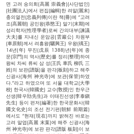
면 고려 숭의회(高麗 崇義會)(사단법인)
(社團法人)에서 편집(編輯)한 려말(麗末)
충의열전(忠義列傳)이란 책(冊)에 “고려
조(高麗朝) 공민왕(恭愍王) 말기(末期)에
성리학자(性理學者)로써 간의대부(諫議
大夫)를 지내신 운암공(雲巖公) 차원부
(車原頫)께서 려흥왕(驪興王) 우왕(禑王)
14년(年) 무진(戊辰 1388)년(年)에 종
문(宗門)의 역사(歷史)를 정리(整理)하여
왕씨 차씨 류씨 삼 성(王氏 車氏 柳氏 三
姓)의 보판(譜版)을 판각(板刻)하고 해주
신광사(海州 神光寺)에 보관(保管)하였
다.”라고 하였으며 또 서울 대학교(大學
校) 한국사(韓國史) 교수(敎授)인 한우근
선생(韓우劤先生)과 이태진선생(李泰鎭
先生) 등이 편저(編著)한 한국문화사(韓
國文化史)의 조선 전기편(朝鮮 前期篇)
에서도 “현재(現在)까지 밝혀진 바로는
고려 말엽(高麗 末葉)에 해주 신광사(海
州 神光寺)에 보판 판각(譜版 板刻)이 보